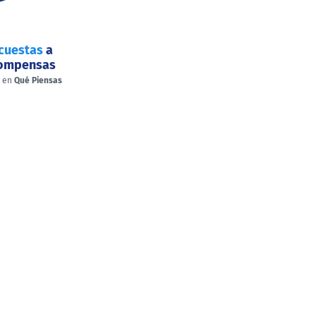
cuestas
a
compensas
a en
Qué Piensas