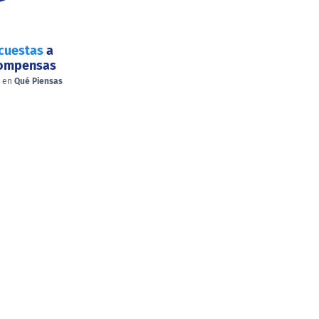
cuestas
a
compensas
a en
Qué Piensas