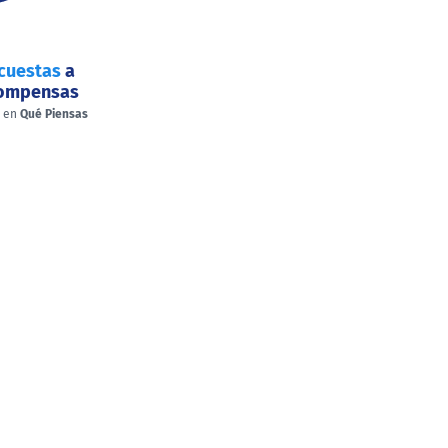
cuestas
a
compensas
a en
Qué Piensas