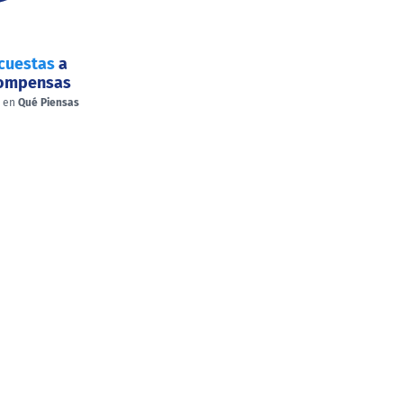
cuestas
a
compensas
a en
Qué Piensas