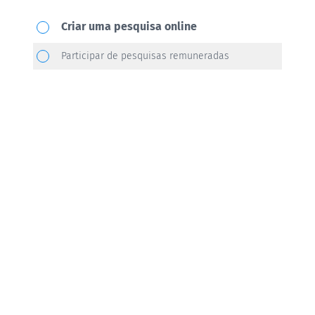
Qual
Criar uma pesquisa online
ação
Participar de pesquisas remuneradas
você
gostaria
de
realizar?