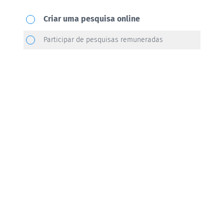
Qual
Criar uma pesquisa online
ação
Participar de pesquisas remuneradas
você
gostaria
de
realizar?