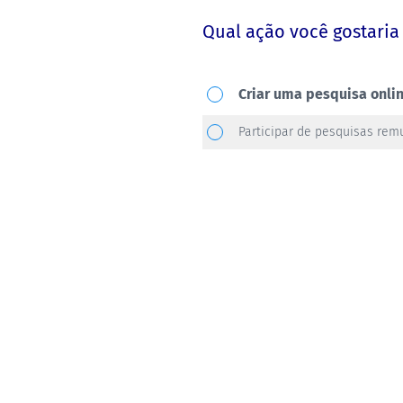
Qual ação você gostaria 
Qual
Criar uma pesquisa onli
ação
Participar de pesquisas re
você
gostaria
de
realizar?