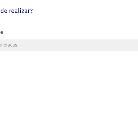
de realizar?
ne
muneradas