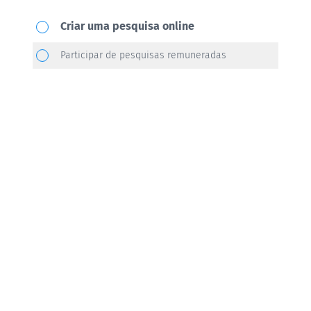
Qual
Criar uma pesquisa online
ação
Participar de pesquisas remuneradas
você
gostaria
de
realizar?