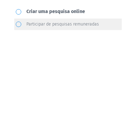
Qual
Criar uma pesquisa online
ação
Participar de pesquisas remuneradas
você
gostaria
de
realizar?