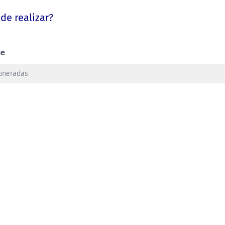
de realizar?
ne
muneradas