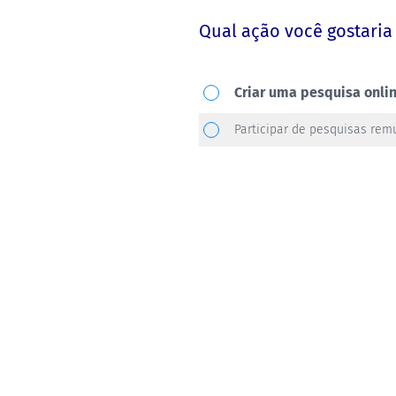
Qual ação você gostaria 
Qual
Criar uma pesquisa onli
ação
Participar de pesquisas re
você
gostaria
de
realizar?